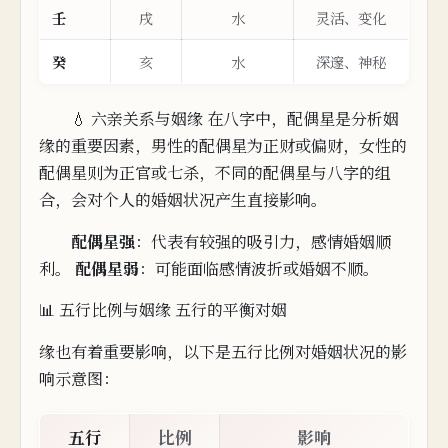
壬
戌
水
灵活、变化
癸
亥
水
深邃、神秘
💧 六亲关系与姻缘 在
八字中
，配偶星是分析姻
缘的重要因素，
男性的配偶星为正财或偏财，女性的
配偶星则为正官或七杀，
不同的配偶
星
与八字的组
合，会对个人的婚姻状况产生直接影响。
配偶星强
：代表有较强的吸引力，感
情婚
姻顺
利。
配偶星弱
：可能面临感情波折或婚
姻
不顺。
📊 五行比例与姻缘 五行的平衡对
姻
缘也有着重要影响，以下是五行
比例
对婚姻状况的影
响示意图：
五行
比例
影响