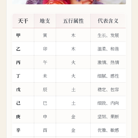
天干
地支
五行属性
代表
含义
甲
寅
木
生长、发展
乙
卯
木
温柔、和谐
丙
午
火
激情、热情
丁
未
火
细腻、感性
戊
辰
土
稳定、包容
己
巳
土
细致、内向
庚
申
金
坚韧、果断
辛
酉
金
优雅、敏感