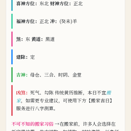
喜神
方
位：
东北
财神方位：
正北
福神方位：
正北
冲：
(癸未)羊
煞：
东
黄道：
黑道
建除：
定
吉神：
母仓、三合、时阴、金堂
凶
煞：
死气、勾陈 传统黄历推断，本日不宜
搬
家
，如需更专业建议，可使用下方【搬家吉日】
服务进行八字测算。
不可不知的搬家习俗
→在搬家前，许多人会选择在