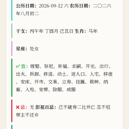
公历日期：
2026-09-12 六
农历日期：
二〇二六
年八月初
二
干支：
丙午年
丁酉月 己丑日
生肖：
马
年
星座：
处女
✅ 宜：
嫁
娶、祭祀、祈福、求嗣、开光、出行、
出火、拆卸、修造、动土、进人口、入宅、移徙
、安床、开市、交
易、立券、挂
匾、栽
种、纳
畜、入殓、安葬、除服、成
服
❌ 忌：
无
彭祖百忌：
己不破券二比并亡 丑不冠
带主
不还
乡