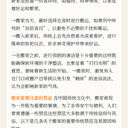
新家里放置一些吉祥物，如
植
物、财神像等，以象征
着好
运
和
繁荣。
→搬家当天，
最好选择在吉时进行搬运，如黄
历中所
列的“良辰吉日”，以避
免
不必要的干扰和霉运。
→搬入新家后，
传统上会先点燃香火或者香炉，进行
简单的祭祀仪式，
祈求神灵保护并带来好运。
→在搬家之前，进行
彻
底的清洁是十分重要的
这样既
能确保新环境的干净整洁，也象征着“打扫光明”的
意思，意味着新生活的开始。 →搬家
时，避免有人
在
门口
或窗户边等候
以免引发“赖床”的迷信说法，
认为会影响新家
的气场。
搬家
需
要注意的禁忌
在中国传统文化中，搬家被视
为一件
极为重要的事情，为了求得安宁与顺利，人们
常常遵循一些禁忌
这些禁忌大多数源于传统信仰与风
俗，
以下是几条关于搬家的重要传统禁忌及其原因和