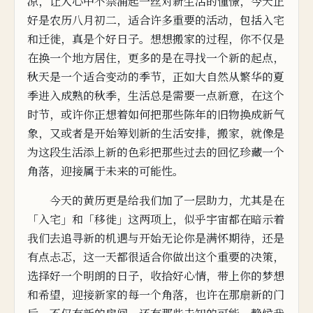
凉，让人心中不禁涌起一丝对
新生活的憧憬，今天正
好是农历八月
初二，适合许多重要的活动，包
括入
宅
和迁徙，真是
个好日子。
想想搬家的过程，你不仅是
在换一个地方居住，更多的是在
寻
找
一个新的起点，
秋
天是一个适合变动的季节，正如大自然从繁华的夏
季
进
入成
熟的秋季
，生活总是需要一点新意，在这个
时节，或许你正想着如何把那些陈年的旧物
换成新
气
象，又或者是开始筹划新的生
活安排，搬家，就像是
为这段生活添
上新的色彩
把那些过去的回忆珍藏一个
角落，迎接属于未来的可能性。
今天的黄历更是给我们加了一层助力，尤其是在
「入宅」和「移徙」这两项上，似乎宇宙都在暗示着
我们去追寻新的机遇与开始
无论你是满怀期待，还是
有点忐忑，
这一天都很适合你做出这个重要的决策，
选择好一个明朗的日子
，收拾好心情，带上你的梦想
和希望，迎接新家的每一个角
落，也许在那扇新的门