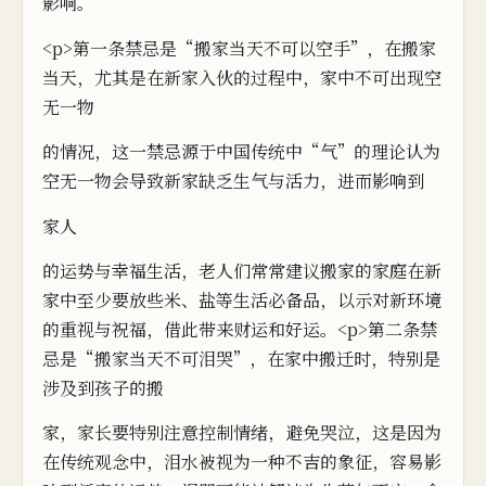
影响。
<p>第
一
条禁忌是“搬家当天不可以空手”，在搬
家
当天，尤其是在新家入伙的过程中，家中不可出现空
无一
物
的
情况，这一禁忌源于中国传统中“气”的理论
认为
空无一物会导致新
家缺乏生气与活力，
进
而
影响到
家
人
的
运
势与幸福生活，
老人们常常建议搬家的家庭在新
家中至少要放些米、盐
等
生活必备品，
以示
对
新环境
的重视与祝福，
借此带来财运和
好运。<p>第二条禁
忌是“搬家当天不可泪哭”，在家中搬迁时，特
别是
涉及到孩子的搬
家，家长要特别注意控制情绪，
避免哭泣，这是因为
在传统
观念中，泪
水
被
视为一种不吉的象征，容易
影