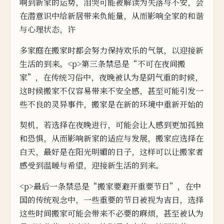
响到新家的运势，
泪哭可能被解读为失落与不安，会
在潜意
识中给新居带来负能量，从而影响全家的和谐
与心理状态，许
多
家庭在
搬家
时都会努力保持欢乐的气
氛，以迎接新
生活的到来。<p>第三条禁忌是“不可在夜间
搬
家”，
在传统习俗
中，夜晚被认为是阴气重
的时候，
这时候搬家不仅容易带来不安全感，甚至可能引发
一
些不良的灵异事件，搬家是在新的
环境中重新开始的
契
机，若选择在夜晚进行，
可能会让人
感到
更加孤独
和恐惧，从而影响新家的适应与发展，
搬家应选择在
白天，最好是在阳光明媚的日子，这样可以让搬家者
感受到温暖与希望，迎接新生活的
到
来。
<p>最后一条禁
忌是“搬家
要
避开重要节日”，在中
国的传
统观
念中，
一些重要的节日被视为吉日，选择
这些时间搬家可能会带来不必要的麻烦，甚至被认为