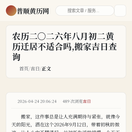
普顺黄历网
农历二〇二六年八月初二黄
历迁居不适合吗,搬家吉日查
询
首页
/
吉日
/
正文
2026-04-24 20:06:24
489 次浏览
吉日
搬家，这
件
事
总是让人充满期待与紧张，就像今
天的阳光，洒在这个2026年9月12日，带着
初秋的
微