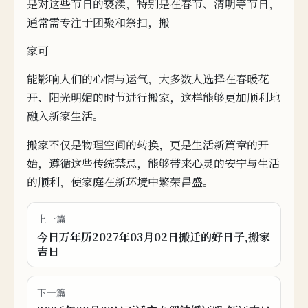
是对这些节日的亵
渎，特别是在春节、清明等节日，
通常
需
专注
于团聚和祭扫，
搬
家
可
能影
响人
们的心情与运气，大多数
人选择在春暖花
开、阳光
明
媚的
时节进行搬家，这样能够更
加顺利地
融入新家生活。
搬家不仅是物理空间的转换，更是生活新篇章的开
始，遵循这些传统禁忌，
能够带来心灵的安宁与生活
的顺利，使家庭在新环境中繁荣昌盛。
上一篇
今日万年历2027年03月02日搬迁的好日子,搬家
吉日
下一篇