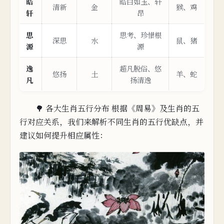
皓
皓白如玉、轩
清新
金
猴、鸡
轩
昂
思
思考、珍惜根
深思
水
鼠、猪
源
源
逸
超凡脱俗、悠
悠扬
土
羊、蛇
凡
扬清逸
🌳 各大生肖五行分布 根据《周易》及生肖的五
行对应关系，我
们
来
解析不同生肖的五行优缺点，并
建议如何提升相应属性：