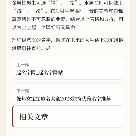
金
属性男生可选“锋”、“铭”。
水
属性则可以使用
“涛”、“泓”。在为男生起名时，音
韵美感与典雅
寓意皆是不可忽略的要素，结合以上表格和分析，可
以为宝宝起一个既好听又具
命
理
积极意义的名字，助其在未来的人生路上如东风破
浪般勇往直前。
🌈
上一篇
起名字网_起名字网站
下一篇
蛇年女宝宝取名大全2023独特优雅名字推荐
相关文章