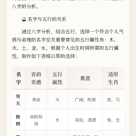
八字的分析。
🔮 名字与五行的关系
通过八字分析，结合五行，
选择一个符合个人气
质与命理的名字至关重要
常见的五行属性有：木、
火、土、金、水，
根据个人出生
时间所需的五行属
性，制作如下表格以帮助选择：
名
音韵
五
行
适用
寓意
字
美感
属
性
生肖
昊
美音
火
广阔、明亮
虎、马
天
俊
音韵
和
木
英俊、潇洒
兔、龙
朗
谐