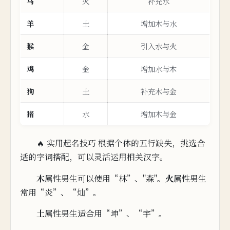
马
火
补充水
羊
土
增加木与水
猴
金
引入水与火
鸡
金
增加水与木
狗
土
补充木与金
猪
水
增加木与金
🔥 实用起名技巧 根据个体的五行缺失，
挑选合
适的字词搭配，可以灵活运用相关汉字。
木
属性男生可以使用“林
”、"森"。
火
属
性
男
生
常用“炎”、“灿”。
土
属性男生适合用“坤”、“宇”。