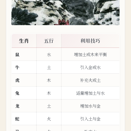
生肖
五
行
利用技巧
鼠
水
增加土或木来平衡
牛
土
引入金或水
虎
木
补充火或土
兔
木
适量增加土与水
龙
土
增加水与金
蛇
火
引入土与金