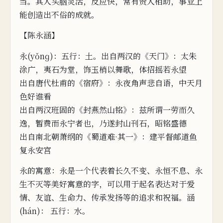
当。其人
头脑灵
活，反应快，常有贵人相助，事业上
能创造出不俗的成
就。
【陈永涵】
永(yǒnɡ)：
五行：土。
出自两汉的《天门》：太朱
涂广，夷石为堂，饰玉梢以舞
歌，体招摇若永
望
出自唐代杜
甫
的《宿府》：永夜角声悲自语，中天月
色好谁
看
出自两汉
班固的《封燕然山铭》：
兹所谓一劳而久
逸，暂费而永宁者也
，乃遂封山刊石，
昭铭盛德
出自南北朝萧
纲的《蜀道难·其
一》：建
平督
邮道
鱼
复永安宫
永的寓意：
永是一个代表着长
久不变、永恒不息、永
生不灭等美好寓意的字，可以用于起名表达对于爱
情、友谊、生命
力、传承发扬等的追求
和祝福。涵
(hán)： 五行：水。