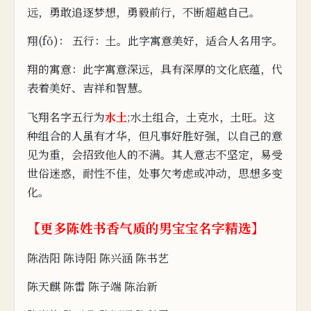
远，勇敢追逐梦想，勇毅前行，
不断超越自己。
翔(fǒ)： 五行：土。此字寓意美好，适合人名用字。
翔的寓意：此
字寓
意深远，具有深厚的文化底蕴，
代
表着美好、吉祥和智慧。
飞翔名字五行为
水土
;水土组合，土克水，土旺。
这
种组合的人虽有才
华，但凡事好胜好强，以自己的意
见为重，会招致他人的不满。其人意志不坚定，易
受
世俗迷惑，耐性不佳，处事欠
考虑或冲动，思想多变
化。
【更
多陈姓书香气质的男
宝宝名字精选】
陈浩阳 陈诗阳 陈兴涵 陈
书
艺
陈天麒 陈雷 陈子端 陈治新