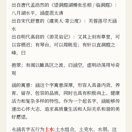
出自唐代孟浩然的《望洞庭湖赠张丞相
/ 临洞庭》：
八月湖水平，涵虚混太清
出自宋代舒亶的《虞
美人·寄
公
度》：
芙蓉落尽天涵
水
出自明代高启的《游灵岩记》：
又其上则有草堂，可
以容栖迟；有琴台，可以周眺览；有轩以直洞庭之
峰，曰
抱翠；有阁以瞰具区之波，曰涵空
，虚
明
动荡
用号奇
观
涵
的
寓
意：涵这个字寓意深厚，形容人具备内敛、养
育、留存、包容的品质，同时也具有积极向上、健康
活力和复杂多样的特性。作为一个起名字，涵能够传
递出
心怀大志、追求
高质量生活和人际关系和谐的美
好愿望。
永涵名字五行为
土水
;土水组合，土克水，水弱。
这