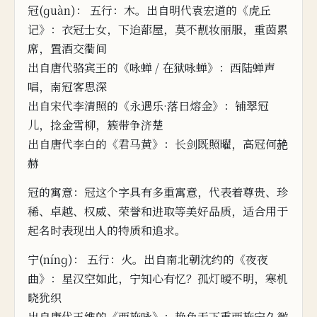
冠(ɡuàn)： 五行：木。
出自明代袁宏道的《虎丘
记》：衣冠士女，
下
迨
蔀
屋，莫不靓妆丽
服，重茵累
席，
置
酒交衢间
出自唐代骆宾王的《咏蝉 / 在狱咏蝉》：西陆蝉声
唱，南冠客思深
出自宋代李清照的《永遇乐·落日熔金》：铺翠冠
儿，捻金雪柳，簇带争济楚
出自唐代李白的《君马黄》：长
剑
既
照曜，高冠何赩
赫
冠的寓意：
冠这个字具有多重寓意，代表着尊贵、珍
稀、卓越、权威、荣誉和进取等
美好品质，适
合用
于
起名时表
现出人的特质和追求。
宁(nínɡ)： 五行：
火。出自南北朝沈约的《夜夜
曲》：星汉空如此，宁知心有忆？孤灯暧不明，寒机
晓犹织
出
自唐代王维的《西施咏》：艳色天下重
西施宁久微