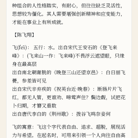
种组合的人性格踏实，有耐心，
但往往缺乏
灵活性，
思想较为僵化。
其人需要增强创新精神和应变能力
，
才能在事业上有所成就。
【陈飞翔】
飞(fēi)： 五行：水。出自宋代王
安
石
的《登飞来
峰》：(飞来山一作：飞来峰)不畏浮云
遮望眼，只缘
身在最高层
出自南北朝
谢
朓的《晚登三山还望京邑》：白日丽飞
甍，参差皆可见
出自
宋
代辛弃疾的《祝英台近·晚春》：
断肠片片飞
红，都无人管，更谁
劝、啼莺声住？
鬓边觑，试把花
卜归期，才簪又重数
出
自
唐
代李白的《荆州歌》：拨谷飞鸣奈
妾
何
飞的寓意：飞这
个
字代表自由、追求、超脱，展现活
力与希望。在起名时，可用来引领
一个人向往自由高