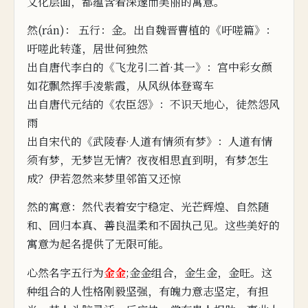
文化层面，都
蕴含着深邃而美丽的寓意。
然(rán)： 五行：金。出自魏晋曹植的
《吁嗟篇》：
吁嗟此转蓬，居世何独然
出自唐代李白的《飞龙引二首·其
一》：宫中彩女颜
如花
飘然挥手凌紫霞，从风纵
体登鸾车
出自唐代元结的《农臣怨》：不识天地心，徒然
怨风
雨
出自宋代的《武陵春·人道有情须有梦》：
人道有情
须有梦，无梦岂
无情？夜夜相思直
到
明，
有梦怎生
成？伊若
忽然来梦里
邻笛又还惊
然的寓意：然代表着安宁稳定、光芒辉煌、自
然随
和、回归本真、善良温柔和不固执己见。这些美好的
寓意为起名
提供了无限可能。
心然名字五行为
金金
;金金组合，
金生金，金
旺。这
种组合的
人
性
格刚毅
坚强，有魄力
意志坚定
，有担