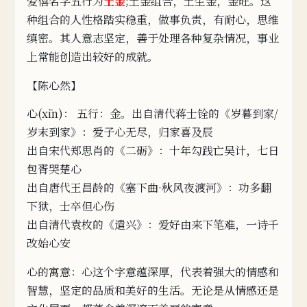
爱僖名字五行为
土
金
;土
金组
合，土生金，金旺。这
种组合的人性格踏实稳重，做事负责，有耐心，思维
缜密。
其人意志坚定，善
于处
理各种复杂情况，
事业
上常能创造出较好的成就。
【陈心然】
心(xīn)： 五行：金。出自清代蒋士铨的《岁暮到家/
岁
末
到家》：爱子心无尽，归家喜及辰
出自宋代郑思肖的《二砺》：十年
勾践亡吴计，七日
包胥哭楚
心
出自唐代王昌龄的《塞下曲·秋风夜渡河》：功
多翻
下狱，士卒但心伤
出自清代袁枚的《遣兴》：爱好由来下笔难，一诗千
改始心安
心的寓意：心这个字意蕴深厚，代表着强大的情感和
智慧，坚定的品质
和美
好的生活。无论是从情感还是