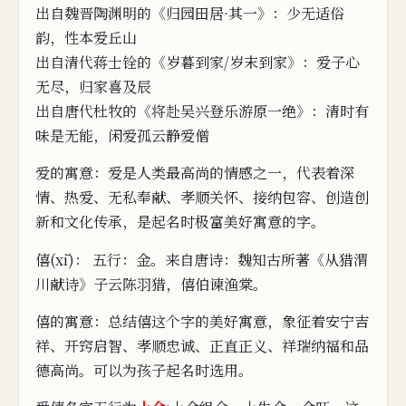
出自魏晋陶渊明的《归园田居·其一》：少无适俗
韵，性本爱
丘山
出自清代蒋士铨的《岁暮到家/岁末到家》：爱
子心
无尽，
归家喜及辰
出自唐代杜牧的《将赴吴兴登乐
游原一绝》：清时有
味是无能，
闲爱孤云静爱
僧
爱的寓意：爱
是
人类最高尚的情感之一，代表着深
情、热爱、无私奉献、孝顺关怀、接纳包容、创造创
新和文化传承，是
起名
时极富美好寓意的字。
僖(xī)： 五行：金。 来自唐诗：魏
知
古
所著《从猎渭
川献诗》子
云陈羽猎，
僖伯
谏
渔棠。
僖的寓意：
总结僖这个字的美好寓意，象征着安宁吉
祥、开窍
启智、孝顺忠诚、正直正义、祥瑞纳福和品
德高尚。可以为孩子起
名
时选用。