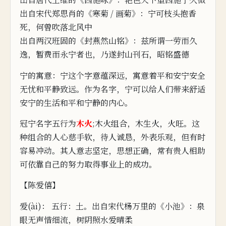
出自宋代郑思肖的《寒菊 / 画菊》：宁可枝头抱香
死，何曾
吹落北
风中
出
自两
汉班固的《封燕然山铭》：兹所谓一劳而久
逸，暂
费
而
永宁者也，
乃遂封山刊石，昭铭盛德
宁的寓意：宁这个
字意蕴深远，寓意着平和安宁
安全
无忧和平静致远。
作为名字，宁可以给人们带来舒适
安
宁的生活和平和宁静的内心。
冠宁名字五行为
木火
;木火组合，木生火，火旺。这
种组合的人心慈手软，待
人诚恳，外表乐观，
但有时
容易冲动。
其
人意
志坚定，思想正确，常有贵人相
助
可依靠
自己的努力取得事业上的成功。
【陈爱僖】
爱(ài)： 五行：土。出自宋代杨万里的《小
池》：泉
眼无声惜细流，树
阴
照
水爱晴柔