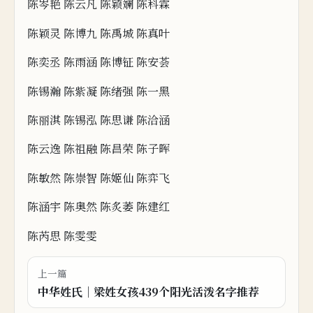
陈岑艳 陈云凡 陈颖斓 陈科
霖
陈颖
灵 陈博九 陈禹城 陈真叶
陈奕丞 陈雨涵 陈博钲 陈安荟
陈锡瀚 陈紫凝 陈绪强 陈一
黑
陈丽淇 陈锡泓 陈思谦 陈洽涵
陈云逸 陈祖
融 陈
昌荣 陈子晖
陈敏然 陈崇智 陈姬仙 陈弈飞
陈涵宇 陈奥然 陈炙萎 陈建红
陈芮思 陈雯雯
上一篇
中华姓氏｜梁姓女孩439个阳光活泼名字推荐